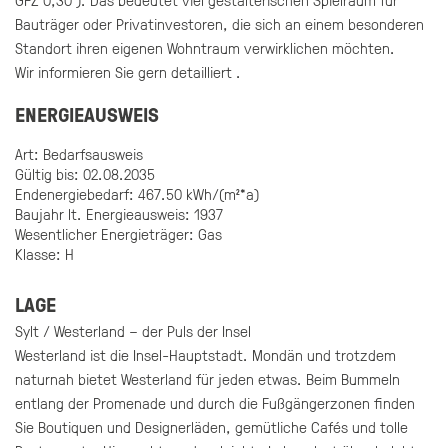
GFZ 0,30 ). Das bedeutet viel gestalterischen Spielraum für
Bauträger oder Privatinvestoren, die sich an einem besonderen
Standort ihren eigenen Wohntraum verwirklichen möchten.
Wir informieren Sie gern detailliert .
ENERGIEAUSWEIS
Art: Bedarfsausweis
Gültig bis: 02.08.2035
Endenergiebedarf: 467.50 kWh/(m²*a)
Baujahr lt. Energieausweis: 1937
Wesentlicher Energieträger: Gas
Klasse: H
LAGE
Sylt / Westerland – der Puls der Insel
Westerland ist die Insel-Hauptstadt. Mondän und trotzdem
naturnah bietet Westerland für jeden etwas. Beim Bummeln
entlang der Promenade und durch die Fußgängerzonen finden
Sie Boutiquen und Designerläden, gemütliche Cafés und tolle