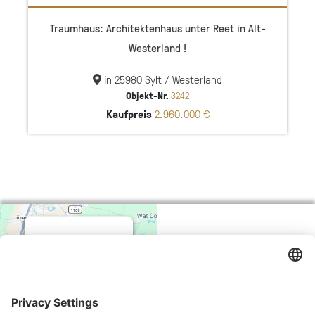
Traumhaus: Architektenhaus unter Reet in Alt-
Westerland !
in 25980 Sylt / Westerland
Objekt-Nr.
3242
Kaufpreis
2.960.000 €
WE NEED
Adresse
Terpstich 25, 25980 Sylt / Morsum
YOUR
Telefon
04651 / 4609820
CONSENT
Fax
TO LOAD
E-Mail
immobilien@litzkow.de
THE