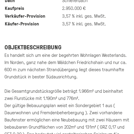
Dach
Schieferdach
Kaufpreis
2.950.000 €
Verkäufer-Provision
3,57 % inkl. ges. MwSt.
Käufer-Provision
3,57 % inkl. ges. MwSt.
OBJEKTBESCHREIBUNG
Es handelt sich um eine der begehrten Wohnlagen Westerlands.
Im Norden, ganz nahe dem Wäldchen Friedrichshain und nur ca.
600 m zum nächsten Strandübergang liegt dieses traumhafte
Grundstück in bester Südausrichtung.
Die Gesamtgrundstücksgröße beträgt 1.966m² und beinhaltet
zwei Flurstücke mit 1.190m² und 776m².
Der gültige Bebauungsplan weist ein Sondergebiet 1 aus (
Dauerwohnen und Fremdenbeherbergung ). Zwei vorhandene
Baufenster ermöglichen eine Neubebauung mit zwei Häusern mit
bebaubaren Grundflächen von 202m² und 131m² ( GRZ 0,17 und