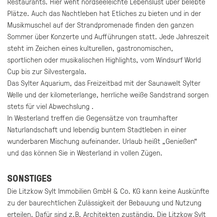
Restaurants. Hier weht nordseeleichte Lebenslust über belebte
Plätze. Auch das Nachtleben hat Etliches zu bieten und in der
Musikmuschel auf der Strandpromenade finden den ganzen
Sommer über Konzerte und Aufführungen statt. Jede Jahreszeit
steht im Zeichen eines kulturellen, gastronomischen,
sportlichen oder musikalischen Highlights, vom Windsurf World
Cup bis zur Silvestergala.
Das Sylter Aquarium, das Freizeitbad mit der Saunawelt Sylter
Welle und der kilometerlange, herrliche weiße Sandstrand sorgen
stets für viel Abwechslung .
In Westerland treffen die Gegensätze von traumhafter
Naturlandschaft und lebendig buntem Stadtleben in einer
wunderbaren Mischung aufeinander. Urlaub heißt „Genießen“
und das können Sie in Westerland in vollen Zügen.
SONSTIGES
Die Litzkow Sylt Immobilien GmbH & Co. KG kann keine Auskünfte
zu der baurechtlichen Zulässigkeit der Bebauung und Nutzung
erteilen. Dafür sind z.B. Architekten zuständig. Die Litzkow Sylt