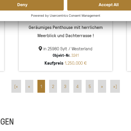
Geräumiges Penthouse mit herrlichem
Meerblick und Dachterrasse !
in 25980 Sylt / Westerland
Objekt-Nr.
3241
Kaufpreis
1.250.000 €
[«
«
1
2
3
4
5
»
»]
AGEN