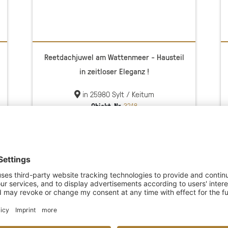
Reetdachjuwel am Wattenmeer - Hausteil
in zeitloser Eleganz !
in 25980 Sylt / Keitum
Objekt-Nr.
3248
Kaufpreis
2.950.000 €
NEU