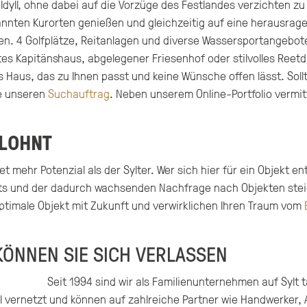
 Idyll, ohne dabei auf die Vorzüge des Festlandes verzichten zu
nnten Kurorten genießen und gleichzeitig auf eine herausragen
ifen. 4 Golfplätze, Reitanlagen und diverse Wassersportange
tes Kapitänshaus, abgelegener Friesenhof oder stilvolles Reet
s Haus, das zu Ihnen passt und keine Wünsche offen lässt. Soll
e unseren
Suchauftrag
. Neben unserem Online-Portfolio vermitt
 LOHNT
mehr Potenzial als der Sylter. Wer sich hier für ein Objekt ents
lts und der dadurch wachsenden Nachfrage nach Objekten steige
optimale Objekt mit Zukunft und verwirklichen Ihren Traum vom
ÖNNEN SIE SICH VERLASSEN
Seit 1994 sind wir als Familienunternehmen auf Sylt 
l vernetzt und können auf zahlreiche Partner wie Handwerker, 