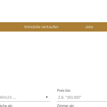
Immobilie verkaufen
Jobs
Preis bis:
äche ab:
Zimmer ab: